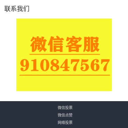
联系我们
微信投票
微信点赞
网络投票