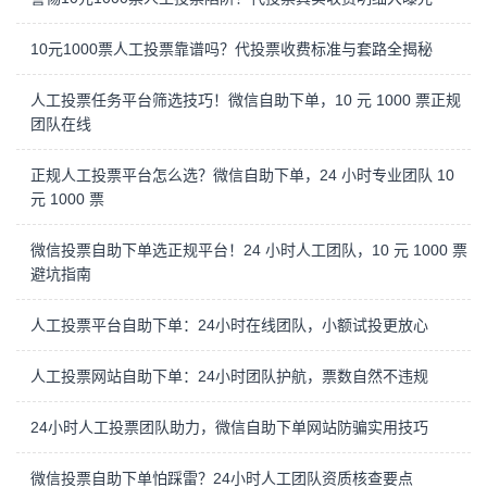
10元1000票人工投票靠谱吗？代投票收费标准与套路全揭秘
人工投票任务平台筛选技巧！微信自助下单，10 元 1000 票正规
团队在线
正规人工投票平台怎么选？微信自助下单，24 小时专业团队 10
元 1000 票
微信投票自助下单选正规平台！24 小时人工团队，10 元 1000 票
避坑指南
人工投票平台自助下单：24小时在线团队，小额试投更放心
人工投票网站自助下单：24小时团队护航，票数自然不违规
24小时人工投票团队助力，微信自助下单网站防骗实用技巧
微信投票自助下单怕踩雷？24小时人工团队资质核查要点