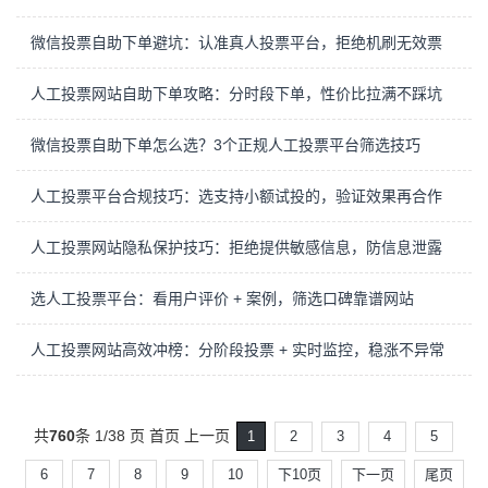
微信投票自助下单避坑：认准真人投票平台，拒绝机刷无效票
人工投票网站自助下单攻略：分时段下单，性价比拉满不踩坑
微信投票自助下单怎么选？3个正规人工投票平台筛选技巧
人工投票平台合规技巧：选支持小额试投的，验证效果再合作
人工投票网站隐私保护技巧：拒绝提供敏感信息，防信息泄露
选人工投票平台：看用户评价 + 案例，筛选口碑靠谱网站
人工投票网站高效冲榜：分阶段投票 + 实时监控，稳涨不异常
共
760
条 1/38 页
首页
上一页
1
2
3
4
5
6
7
8
9
10
下10页
下一页
尾页